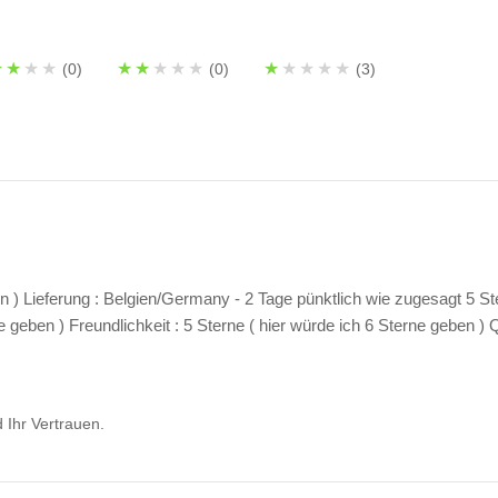
★
★
★
★
★
★
★
★
★
★
★
★
★
★
(0)
(0)
(3)
en ) Lieferung : Belgien/Germany - 2 Tage pünktlich wie zugesagt 5 St
ne geben ) Freundlichkeit : 5 Sterne ( hier würde ich 6 Sterne geben ) 
 Ihr Vertrauen.