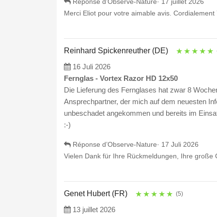
Réponse d’Observe-Nature·
17 juillet 2026
Merci Eliot pour votre aimable avis. Cordialement
Reinhard Spickenreuther (DE)
★
★
★
★
★
16 Juli 2026
Fernglas - Vortex Razor HD 12x50
Die Lieferung des Fernglases hat zwar 8 Wochen
Ansprechpartner, der mich auf dem neuesten Info
unbeschadet angekommen und bereits im Einsatz.
:-)
Réponse d’Observe-Nature·
17 Juli 2026
Vielen Dank für Ihre Rückmeldungen, Ihre große 
Genet Hubert (FR)
★
★
★
★
★
(5)
13 juillet 2026