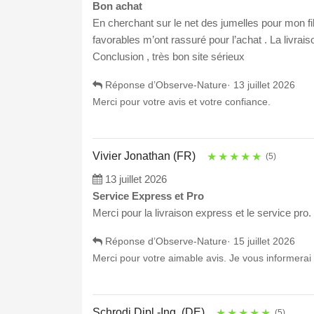
Bon achat
En cherchant sur le net des jumelles pour mon fils
favorables m’ont rassuré pour l’achat . La livra
Conclusion , très bon site sérieux
Réponse d’Observe-Nature·
13 juillet 2026
Merci pour votre avis et votre confiance.
Vivier Jonathan (FR)
★
★
★
★
★
(5)
13 juillet 2026
Service Express et Pro
Merci pour la livraison express et le service pr
Réponse d’Observe-Nature·
15 juillet 2026
Merci pour votre aimable avis. Je vous informerai
Schrodi Dipl.-Ing. (DE)
★
★
★
★
★
(5)