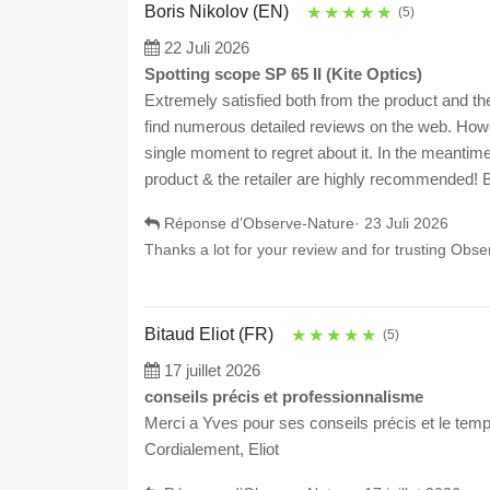
Boris Nikolov (EN)
★
★
★
★
★
(5)
22 Juli 2026
Spotting scope SP 65 II (Kite Optics)
Extremely satisfied both from the product and the
find numerous detailed reviews on the web. Howe
single moment to regret about it. In the meantime
product & the retailer are highly recommended
Réponse d’Observe-Nature·
23 Juli 2026
Thanks a lot for your review and for trusting Obs
Bitaud Eliot (FR)
★
★
★
★
★
(5)
17 juillet 2026
conseils précis et professionnalisme
Merci a Yves pour ses conseils précis et le tem
Cordialement, Eliot