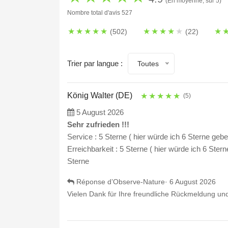
(En moyenne, sur 5)
Nombre total d'avis 527
★
★
★
★
★
★
★
★
★
★
★
(502)
(22)
Trier par langue :
Toutes
König Walter (DE)
★
★
★
★
★
(5)
5 August 2026
Sehr zufrieden !!!
Service : 5 Sterne ( hier würde ich 6 Sterne geb
Erreichbarkeit : 5 Sterne ( hier würde ich 6 Ster
Sterne
Réponse d’Observe-Nature·
6 August 2026
Vielen Dank für Ihre freundliche Rückmeldung und