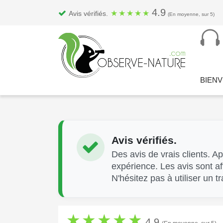
4.9
★
★
★
★
★
Avis vérifiés.
(En moyenne, sur 5)
BIEN
Avis vérifiés.
Des avis de vrais clients. 
expérience. Les avis sont a
N'hésitez pas à utiliser un 
★
★
★
★
★
4.9