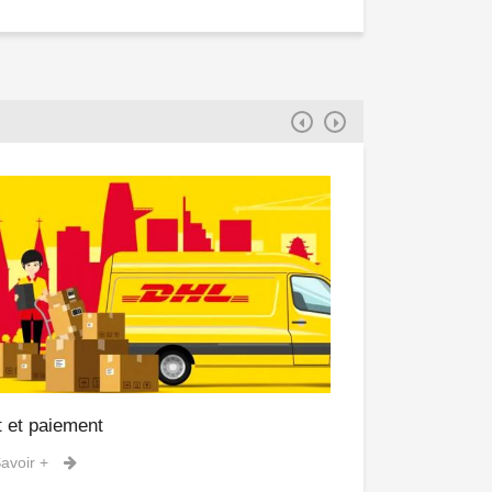
t et paiement
Vacances et fam
avoir +
En Savoir +