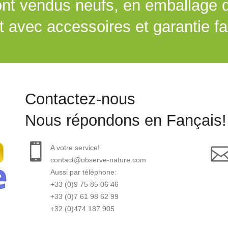
nt vendus neufs, en emballage d'
 avec accessoires et garantie fa
Contactez-nous
Nous répondons en Fançais!
A votre service!
contact@observe-nature.com
Aussi par téléphone:
+33 (0)9 75 85 06 46
+33 (0)7 61 98 62 99
+32 (0)474 187 905