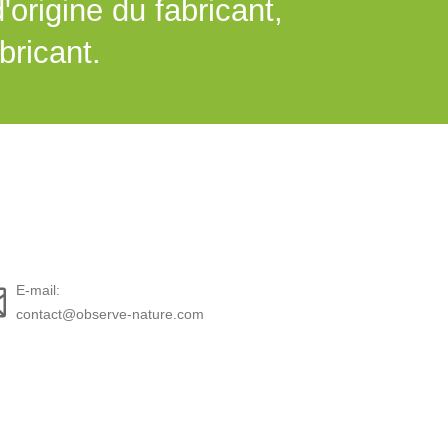
origine du fabricant,
bricant.
E-mail:
contact@observe-nature.com