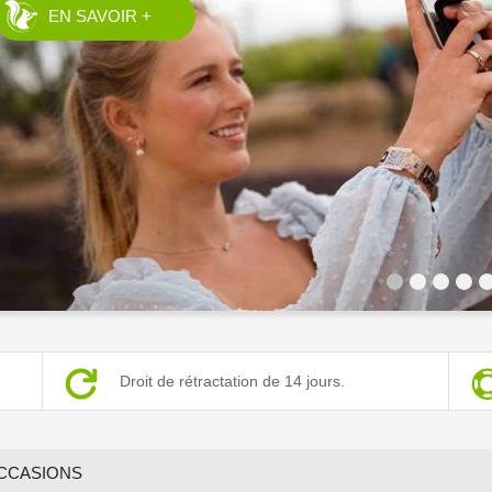
EN SAVOIR +
1
2
3
4
5
Droit de rétractation de 14 jours.
CCASIONS