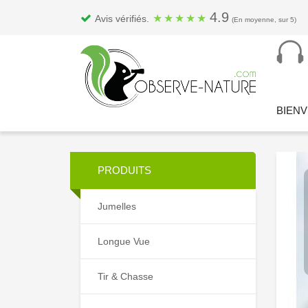
4.9
★
★
★
★
★
Avis vérifiés.
(En moyenne, sur 5)
BIEN
PRODUITS
Jumelles
Longue Vue
Tir & Chasse