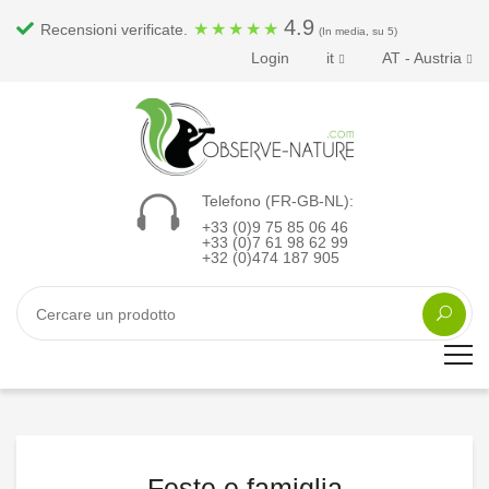
4.9
★
★
★
★
★
Recensioni verificate.
(In media, su 5)
Login
it
AT - Austria
Telefono (FR-GB-NL):
+33 (0)9 75 85 06 46
+33 (0)7 61 98 62 99
+32 (0)474 187 905
Feste e famiglia